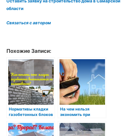
Оставить заявку на строительство дома в Самарской
области
Связаться с автором
Похожие Записи:
Нормативы кладки
На чем нельзя
газобетонных блоков
экономить при
или как понять что
строительстве дома
газобетонный блок
кладется