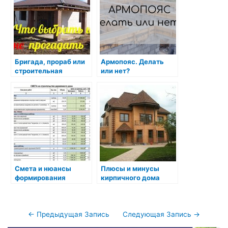
качественно
Бригада, прораб или
Армопояс. Делать
строительная
или нет?
компания. Что
выбрать и не
прогадать?
Смета и нюансы
Плюсы и минусы
формирования
кирпичного дома
сметных затрат
Навигация
←
Предыдущая Запись
Следующая Запись
→