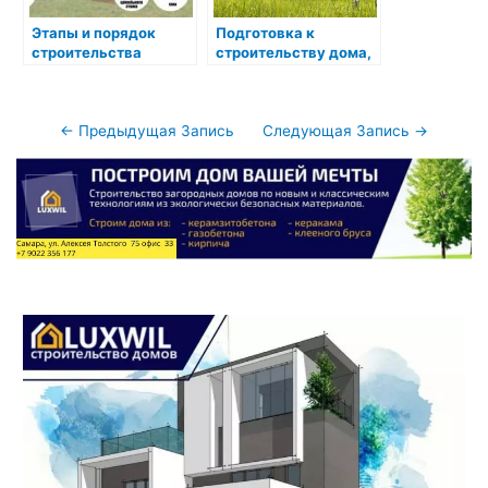
Этапы и порядок
Подготовка к
строительства
строительству дома,
10 моментов
Навигация
←
Предыдущая Запись
Следующая Запись
→
по
записям