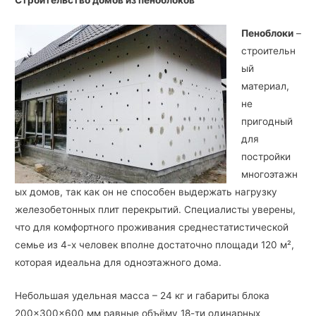
Строительство домов из пеноблоков
Пеноблоки
–
строительн
ый
материал,
не
пригодный
для
постройки
многоэтажн
ых домов, так как он не способен выдержать нагрузку
железобетонных плит перекрытий. Специалисты уверены,
что для комфортного проживания среднестатистической
семье из 4-х человек вполне достаточно площади 120 м²,
которая идеальна для одноэтажного дома.
Небольшая удельная масса – 24 кг и габариты блока
200×300×600 мм равные объёму 18-ти одинарных