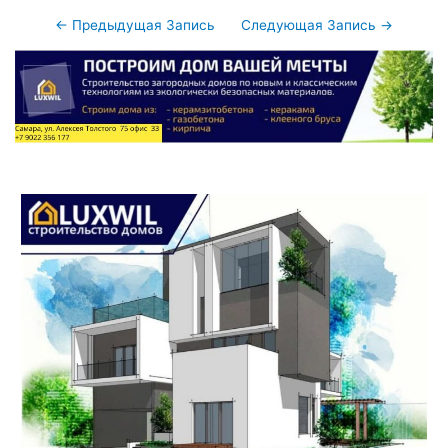
Навигация
←
Предыдущая Запись
Следующая Запись
→
по
записям