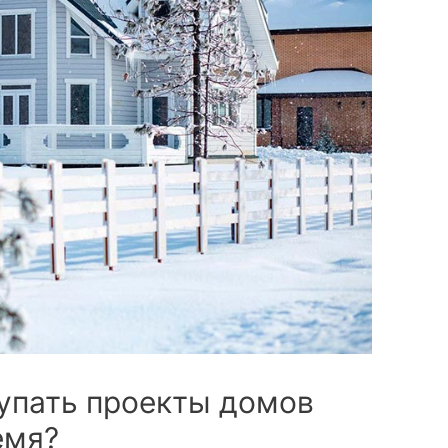
купать проекты домов
емя?