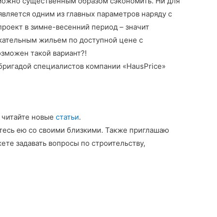
ожно существенным образом сэкономить. Ни для
 является одним из главных параметров наряду с
проект в зимне-весенний период – значит
кательным жильем по доступной цене с
зможен такой вариант?!
 бригадой специалистов компании «HausPrice»
 читайте новые
статьи
.
итесь ею со своими близкими. Также приглашаю
жете задавать вопросы по строительству,