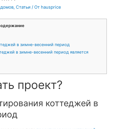
 домов
,
Статьи
/ От
hausprice
одержание
теджей в зимне-весенний период
теджей в зимне-весенний период является
ать проект?
тирования коттеджей в
риод