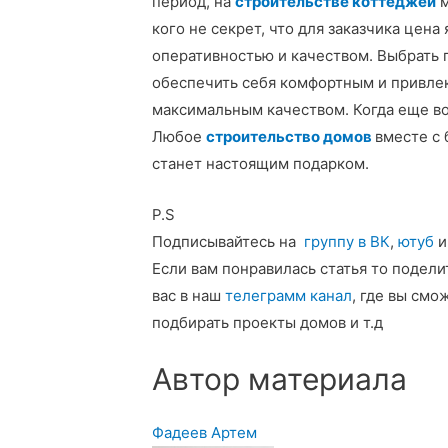
период, на
строительстве коттеджей
м
кого не секрет, что для заказчика цена
оперативностью и качеством. Выбрать 
обеспечить себя комфортным и привле
максимальным качеством. Когда еще во
Любое
строительс
т
во домов
вместе с
станет настоящим подарком.
P.S
Подписывайтесь на
группу в ВК
,
ютуб
и
Если вам понравилась статья то подел
вас в наш
телеграмм канал
, где вы смо
подбирать проекты домов и т.д
Автор материала
Фадеев Артем