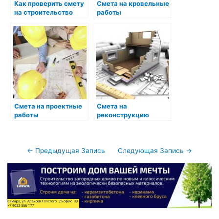
Как проверить смету
Смета на кровельные
на строительство
работы
дома: пошаговая
инструкция
Смета на проектные
Смета на
работы
реконструкцию
Навигация
←
Предыдущая Запись
Следующая Запись
→
по
записям