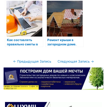
образцами и
калькулятором
Как составлять
Ремонт крыши в
правильно сметы в
загородном доме.
строительстве
Навигация
←
Предыдущая Запись
Следующая Запись
→
по
записям