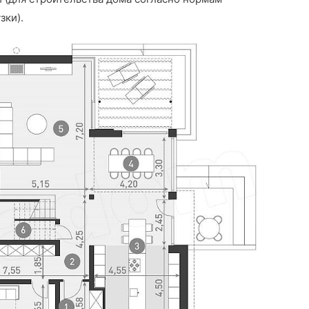
зки).